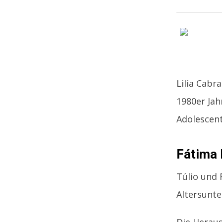
Lilia Cabra
1980er Jah
Adolescent
Fátima 
Túlio und 
Altersunte