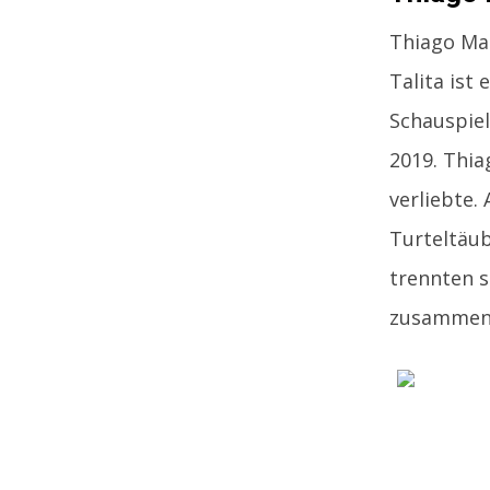
Thiago Mar
Talita ist
Schauspiel
2019. Thia
verliebte.
Turteltäub
trennten s
zusammen